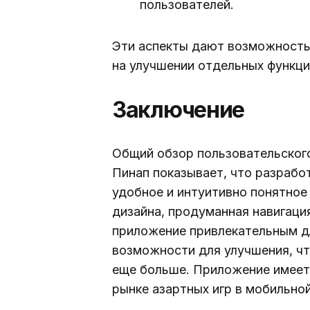
пользователей.
Эти аспекты дают возможность
на улучшении отдельных функци
Заключение
Общий обзор пользовательского
Пинап показывает, что разрабо
удобное и интуитивно понятное
дизайна, продуманная навигаци
приложение привлекательным дл
возможности для улучшения, ч
еще больше. Приложение имеет
рынке азартных игр в мобильной