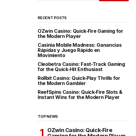
RECENT POSTS
OZwin Casino: Quick‑Fire Gaming for
the Modern Player
Casinia Mobile Madness: Ganancias
Rápidas y Juego Rápido en
Movimiento
Cleobetra Casino: Fast‑Track Gaming
for the Quick‑Hit Enthusiast
Rollbit Casino: Quick‑Play Thrills for
the Modern Gambler
ReefSpins Casino: Quick‑Fire Slots &
Instant Wins for the Modern Player
TOP NEWS
OZwin Casino: Quick‑Fire
Gaming for the Modern Player