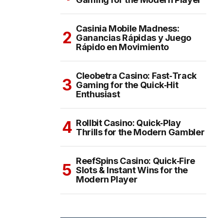
Casinia Mobile Madness:
Ganancias Rápidas y Juego
Rápido en Movimiento
Cleobetra Casino: Fast‑Track
Gaming for the Quick‑Hit
Enthusiast
Rollbit Casino: Quick‑Play
Thrills for the Modern Gambler
ReefSpins Casino: Quick‑Fire
Slots & Instant Wins for the
Modern Player