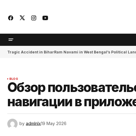
Tragic Accident in Bihar
Ram Navami in West Bengal’s Political La
BLOG
Обзор пользователь
навигации в прилож
by
admlnlx
19 May 2026