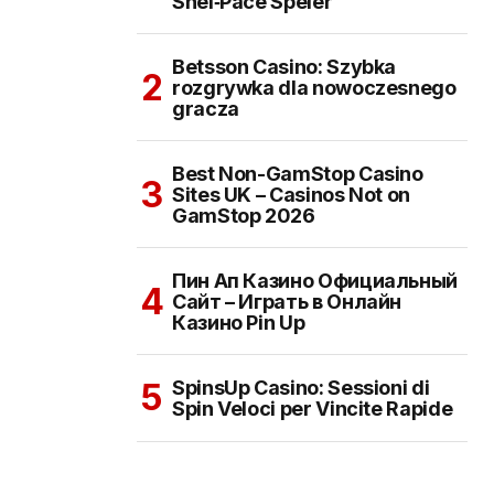
Snel‑Pace Speler
Betsson Casino: Szybka
rozgrywka dla nowoczesnego
gracza
Best Non-GamStop Casino
Sites UK – Casinos Not on
GamStop 2026
Пин Ап Казино Официальный
Сайт – Играть в Онлайн
Казино Pin Up
SpinsUp Casino: Sessioni di
Spin Veloci per Vincite Rapide