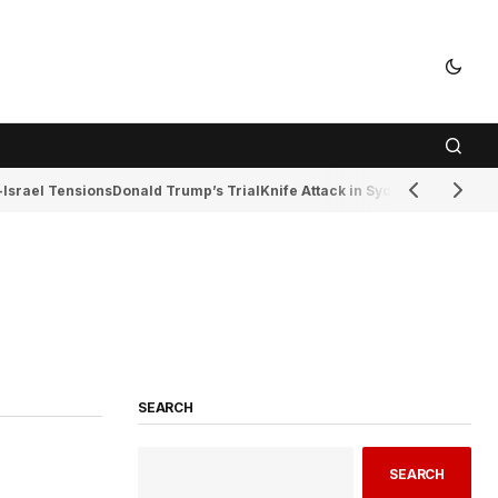
-Israel Tensions
Donald Trump’s Trial
Knife Attack in Sydney
Economic G
SEARCH
SEARCH