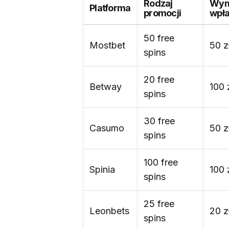
Rodzaj
Wym
Platforma
promocji
wpła
50 free
Mostbet
50 z
spins
20 free
Betway
100 
spins
30 free
Casumo
50 z
spins
100 free
Spinia
100 
spins
25 free
Leonbets
20 z
spins