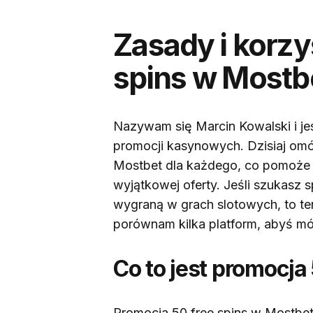
Zasady i korzy
spins w Mostb
Nazywam się Marcin Kowalski i jes
promocji kasynowych. Dzisiaj omó
Mostbet dla każdego, co pomoże C
wyjątkowej oferty. Jeśli szukasz
wygraną w grach slotowych, to ten
porównam kilka platform, abyś m
Co to jest promocja
Promocja 50 free spins w Mostbet 