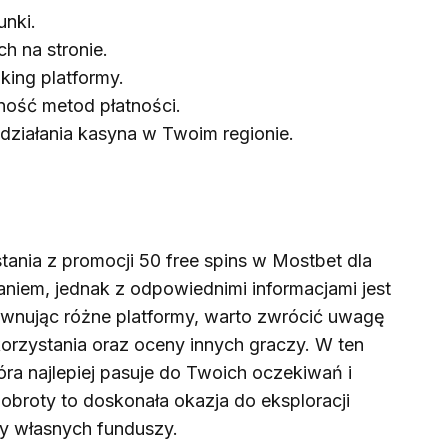
unki.
h na stronie.
king platformy.
ność metod płatności.
działania kasyna w Twoim regionie.
tania z promocji 50 free spins w Mostbet dla
iem, jednak z odpowiednimi informacjami jest
równując różne platformy, warto zwrócić uwagę
orzystania oraz oceny innych graczy. W ten
ra najlepiej pasuje do Twoich oczekiwań i
 obroty to doskonała okazja do eksploracji
aty własnych funduszy.