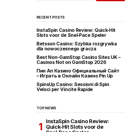
RECENT POSTS
InstaSpin Casino Review: Quick‑Hit
Slots voor de Snel‑Pace Speler
Betsson Casino: Szybka rozgrywka
dla nowoczesnego gracza
Best Non-GamStop Casino Sites UK –
Casinos Not on GamStop 2026
Пин Ап Казино Официальный Сайт
– Играть в Онлайн Казино Pin Up
SpinsUp Casino: Sessioni di Spin
Veloci per Vincite Rapide
TOP NEWS
InstaSpin Casino Review:
Quick‑Hit Slots voor de