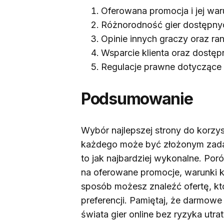
Oferowana promocja i jej war
Różnorodność gier dostępnyc
Opinie innych graczy oraz ran
Wsparcie klienta oraz dostęp
Regulacje prawne dotyczące 
Podsumowanie
Wybór najlepszej strony do korzys
każdego może być złożonym zadan
to jak najbardziej wykonalne. Po
na oferowane promocje, warunki k
sposób możesz znaleźć ofertę, któ
preferencji. Pamiętaj, że darmowe
świata gier online bez ryzyka utr