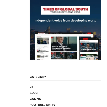
CATEGORY
25
BLOG
CASINO
FOOTBALL ON TV