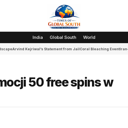
India
Global South
World
ndscape
Arvind Kejriwal’s Statement from Jail
Coral Bleaching Event
Iran
mocji 50 free spins w