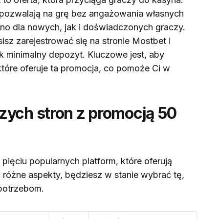
, pozwalają na grę bez angażowania własnych
wno dla nowych, jak i doświadczonych graczy.
isz zarejestrować się na stronie Mostbet i
ak minimalny depozyt. Kluczowe jest, aby
które oferuje ta promocja, co pomoże Ci w
zych stron z promocją 50
ięciu popularnych platform, które oferują
c różne aspekty, będziesz w stanie wybrać tę,
 potrzebom.