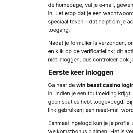
de homepage, vul je e‑mail, gewe
in. Let erop dat je een wachtwoord
speciaal teken – dat helpt om je
toegang.
Nadat je formulier is verzonden, o
en klik op de verificatielink; dit a
niet inloggen, dus controleer ook 
Eerste keer inloggen
Ga naar de
win beast casino logi
in. Indien je een foutmelding krijgt
geen spaties hebt toegevoegd. Bi
link gebruiken; een reset‑mail wor
Eenmaal ingelogd kun je je profie
welkomstbonus claimen. Het is vers