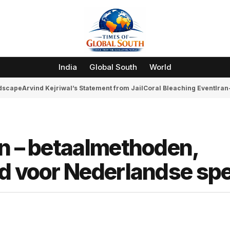
India
Global South
World
ndscape
Arvind Kejriwal’s Statement from Jail
Coral Bleaching Event
Iran
in – betaalmethoden,
id voor Nederlandse spe