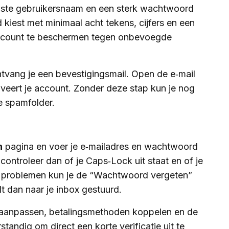
nste gebruikersnaam en een sterk wachtwoord
 kiest met minimaal acht tekens, cijfers en een
 account te beschermen tegen onbevoegde
ntvang je een bevestigingsmail. Open de e‑mail
ctiveert je account. Zonder deze stap kun je nog
je spamfolder.
n
pagina en voer je e‑mailadres en wachtwoord
, controleer dan of je Caps‑Lock uit staat en of je
j problemen kun je de “Wachtwoord vergeten”
dt dan naar je inbox gestuurd.
l aanpassen, betalingsmethoden koppelen en de
tandig om direct een korte verificatie uit te