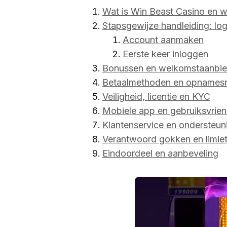
Wat is Win Beast Casino en
Stapsgewijze handleiding: logi
Account aanmaken
Eerste keer inloggen
Bonussen en welkomstaanbie
Betaalmethoden en opnamesn
Veiligheid, licentie en KYC
Mobiele app en gebruiksvrien
Klantenservice en ondersteun
Verantwoord gokken en limie
Eindoordeel en aanbeveling