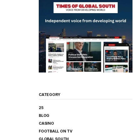
CATEGORY
25
BLOG
CASINO
FOOTBALL ON TV
GLOBAL SOUTH