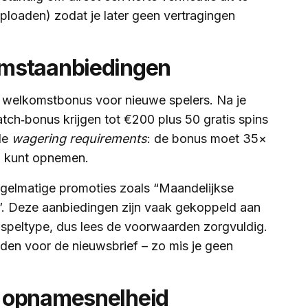
ploaden) zodat je later geen vertragingen
mstaanbiedingen
e welkomstbonus voor nieuwe spelers. Na je
tch‑bonus krijgen tot €200 plus 50 gratis spins
 de
wagering requirements
: de bonus moet 35×
n kunt opnemen.
egelmatige promoties zoals “Maandelijkse
”. Deze aanbiedingen zijn vaak gekoppeld aan
 speltype, dus lees de voorwaarden zorgvuldig.
lden voor de nieuwsbrief – zo mis je geen
 opnamesnelheid