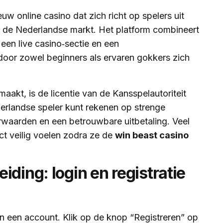
euw online casino dat zich richt op spelers uit
p de Nederlandse markt. Het platform combineert
en live casino‑sectie en een
or zowel beginners als ervaren gokkers zich
maakt, is de licentie van de Kansspelautoriteit
derlandse speler kunt rekenen op strenge
rwaarden en een betrouwbare uitbetaling. Veel
ct veilig voelen zodra ze de
win beast casino
iding: login en registratie
n een account. Klik op de knop “Registreren” op