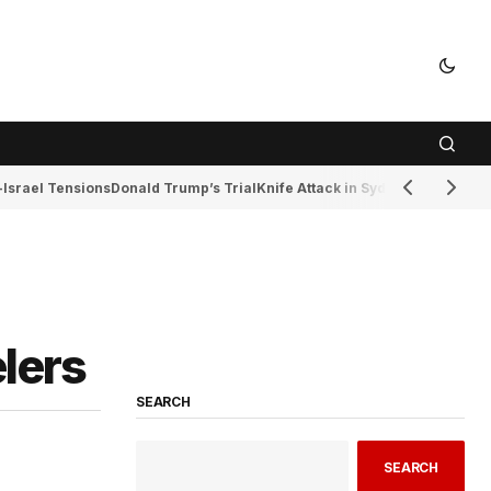
-Israel Tensions
Donald Trump’s Trial
Knife Attack in Sydney
Economic G
lers
SEARCH
SEARCH