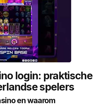
no login: praktische
erlandse spelers
asino en waarom