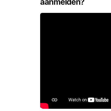
aanmelden?