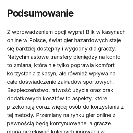
Podsumowanie
Z wprowadzeniem opcji wypłat Blik w kasynach
online w Polsce, świat gier hazardowych staje
się bardziej dostępny i wygodny dla graczy.
Natychmiastowe transfery pieniędzy na konto
to zmiana, która nie tylko poprawia komfort
korzystania z kasyn, ale również wpływa na
całe doświadczenie zakładów sportowych.
Bezpieczeństwo, łatwość użycia oraz brak
dodatkowych kosztów to aspekty, które
przekonują coraz więcej osób do korzystania z
tej metody. Przemiany na rynku gier online z
pewnością będą kontynuowane, a gracze
mogą oczekiwać kolejnych innowacji w