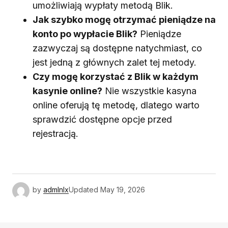
umożliwiają wypłaty metodą Blik.
Jak szybko mogę otrzymać pieniądze na
konto po wypłacie Blik?
Pieniądze
zazwyczaj są dostępne natychmiast, co
jest jedną z głównych zalet tej metody.
Czy mogę korzystać z Blik w każdym
kasynie online?
Nie wszystkie kasyna
online oferują tę metodę, dlatego warto
sprawdzić dostępne opcje przed
rejestracją.
by
admlnlx
Updated
May 19, 2026