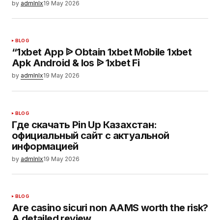
by
admlnlx
19 May 2026
BLOG
“1xbet App ᐉ Obtain 1xbet Mobile 1xbet
Apk Android & Ios ᐉ 1xbet Fi
by
admlnlx
19 May 2026
BLOG
Где скачать Pin Up Казахстан:
официальный сайт с актуальной
информацией
by
admlnlx
19 May 2026
BLOG
Are casino sicuri non AAMS worth the risk?
A detailed review