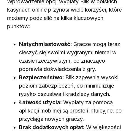
Wprowadzenie opcji wypłaty Blik w polskich
kasynach online przynosi wiele korzyści, które
możemy podzielić na kilka kluczowych
punktów:
Natychmiastowość:
Gracze mogą teraz
cieszyć się swoimi wygranymi niemal w
czasie rzeczywistym, co znacząco
poprawia doświadczenia z gry.
Bezpieczeństwo:
Blik zapewnia wysoki
poziom zabezpieczeń, co minimalizuje
ryzyko oszustwa i kradzieży danych.
Łatwość użycia:
Wypłaty za pomocą
aplikacji mobilnej są proste i intuicyjne, co
przyciąga nowych graczy.
Brak dodatkowych opłat:
W większości