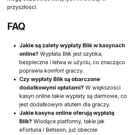
przyszłości.
FAQ
Jakie są zalety wypłaty Blik w kasynach
online?
Wypłata Blik jest szybka,
bezpieczna i łatwa w użyciu, co znacząco
poprawia komfort graczy.
Czy wypłaty Blik są obarczone
dodatkowymi opłatami?
W większości
kasyn online takie wypłaty są darmowe, co
jest dodatkowym atutem dla graczy.
Jakie kasyna online oferują wypłatę
Blik?
Wiodące platformy, takie jak
eFortuna i Betsson, już obecnie