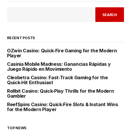
SEARCH
RECENT POSTS
OZwin Casino: Quick‑Fire Gaming for the Modern
Player
Casinia Mobile Madness: Ganancias Rápidas y
Juego Rápido en Movimiento
Cleobetra Casino: Fast‑Track Gaming for the
Quick‑Hit Enthusiast
Rollbit Casino: Quick‑Play Thrills for the Modern
Gambler
ReefSpins Casino: Quick‑Fire Slots & Instant Wins
for the Modern Player
TOP NEWS