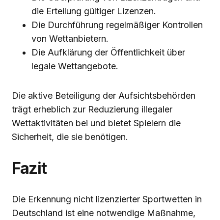
die Erteilung gültiger Lizenzen.
Die Durchführung regelmäßiger Kontrollen
von Wettanbietern.
Die Aufklärung der Öffentlichkeit über
legale Wettangebote.
Die aktive Beteiligung der Aufsichtsbehörden
trägt erheblich zur Reduzierung illegaler
Wettaktivitäten bei und bietet Spielern die
Sicherheit, die sie benötigen.
Fazit
Die Erkennung nicht lizenzierter Sportwetten in
Deutschland ist eine notwendige Maßnahme,