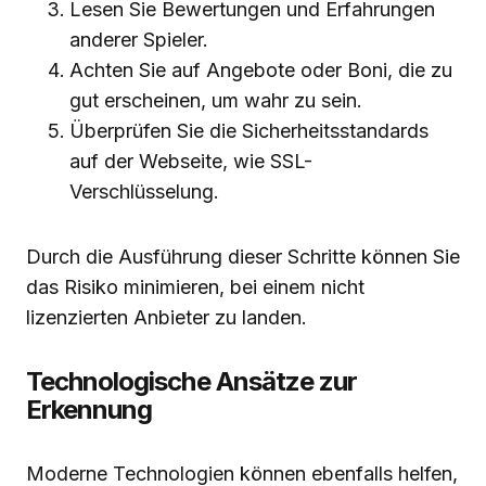
Lesen Sie Bewertungen und Erfahrungen
anderer Spieler.
Achten Sie auf Angebote oder Boni, die zu
gut erscheinen, um wahr zu sein.
Überprüfen Sie die Sicherheitsstandards
auf der Webseite, wie SSL-
Verschlüsselung.
Durch die Ausführung dieser Schritte können Sie
das Risiko minimieren, bei einem nicht
lizenzierten Anbieter zu landen.
Technologische Ansätze zur
Erkennung
Moderne Technologien können ebenfalls helfen,