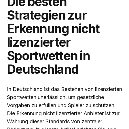
Die besten
Strategien zur
Erkennung nicht
lizenzierter
Sportwetten in
Deutschland
In Deutschland ist das Bestehen von lizenzierten
Sportwetten unerlässlich, um gesetzliche
Vorgaben zu erfüllen und Spieler zu schützen.
Die Erkennung nicht lizenzierter Anbieter ist zur
Wahrung dieser Standards von zentraler