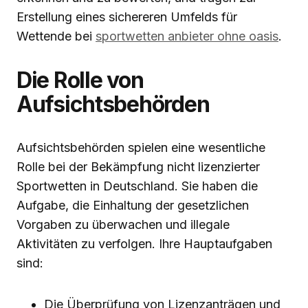
Erstellung eines sichereren Umfelds für
Wettende bei
sportwetten anbieter ohne oasis
.
Die Rolle von
Aufsichtsbehörden
Aufsichtsbehörden spielen eine wesentliche
Rolle bei der Bekämpfung nicht lizenzierter
Sportwetten in Deutschland. Sie haben die
Aufgabe, die Einhaltung der gesetzlichen
Vorgaben zu überwachen und illegale
Aktivitäten zu verfolgen. Ihre Hauptaufgaben
sind:
Die Überprüfung von Lizenzanträgen und