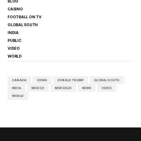
BLOG
CASINO
FOOTBALL ON TV
GLOBAL SOUTH
INDIA
PUBLIC
VIDEO
WORLD
CANADA
CHINA
DONALD TRUMP
GLOBAL SOUTH
INDIA
MEXICO
NEW DELHI
NEWS
VIDEO
WORLD