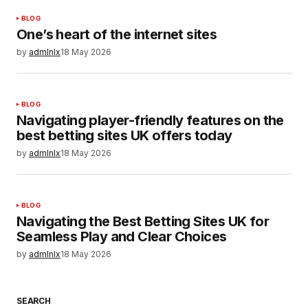
BLOG
One’s heart of the internet sites
by
admlnlx
18 May 2026
BLOG
Navigating player-friendly features on the
best betting sites UK offers today
by
admlnlx
18 May 2026
BLOG
Navigating the Best Betting Sites UK for
Seamless Play and Clear Choices
by
admlnlx
18 May 2026
SEARCH